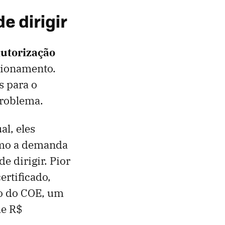
e dirigir
Autorização
stionamento.
s para o
problema.
al, eles
omo a demanda
e dirigir. Pior
ertificado,
ço do COE, um
de R$