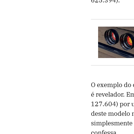
O exemplo do c
é revelador. 
127.604) por
deste modelo n
simplesmente i
confessa.