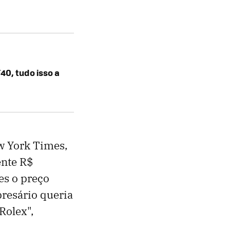
40, tudo isso a
w York Times,
ente R$
zes o preço
resário queria
Rolex",