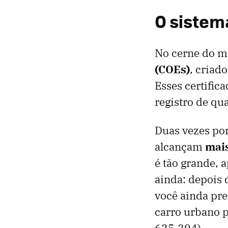
O sistema
No cerne do m
(COEs)
, criad
Esses certific
registro de qu
Duas vezes por
alcançam
mais
é tão grande, 
ainda: depois 
você ainda pr
carro urbano p
625.394).