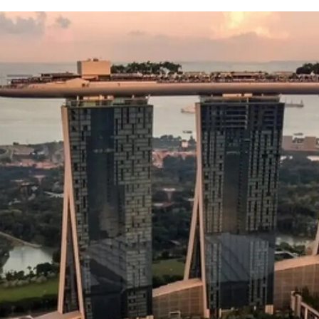
FACEBOOK
TWITTER
FLIPBOARD
E-
MAIL