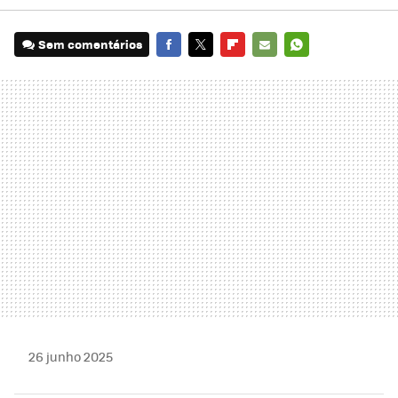
Sem comentários
FACEBOOK
TWITTER
FLIPBOARD
E-
WHATSAPP
MAIL
26 junho 2025