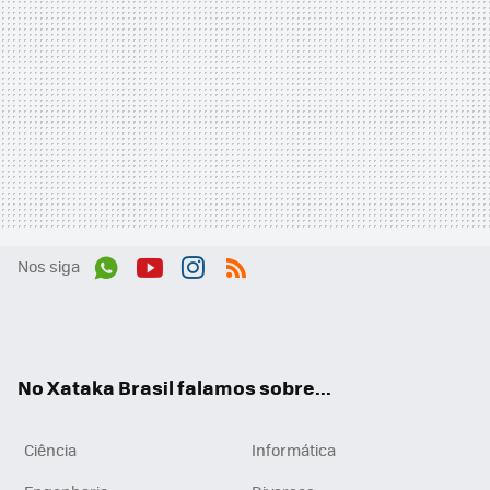
Nos siga
Wh
You
Inst
RSS
ats
tub
agr
App
e
am
No Xataka Brasil falamos sobre...
Ciência
Informática