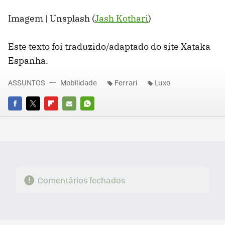
Imagem | Unsplash (
Jash Kothari
)
Este texto foi traduzido/adaptado do site Xataka
Espanha.
ASSUNTOS
Mobilidade
Ferrari
Luxo
FACEBOOK
TWITTER
FLIPBOARD
E-
WHATSAPP
MAIL
Comentários fechados