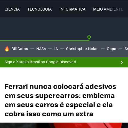
CIÊNCIA
TECNOLOGIA
INFORMÁTICA
MEIO AMBIENTE
TENDÊNCIAS DO DIA
Bill Gates
NASA
IA
Christopher Nolan
Oppo
S
Siga o Xataka Brasil no Google Discover!
Ferrari nunca colocará adesivos
em seus supercarros: emblema
em seus carros é especial e ela
cobra isso como um extra