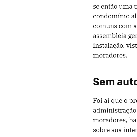
se então uma 
condomínio ale
comuns com a f
assembleia ger
instalação, vi
moradores.
Sem aut
Foi aí que o p
administração
moradores, ba
sobre sua inte