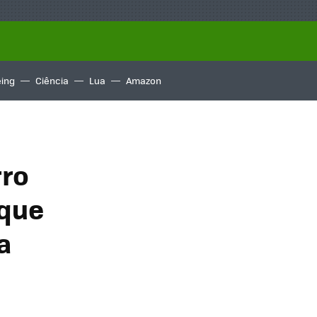
ing
Ciência
Lua
Amazon
rro
 que
a