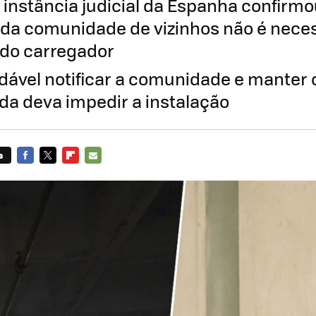
a instância judicial da Espanha confirmo
da comunidade de vizinhos não é neces
 do carregador
ável notificar a comunidade e manter o
a deva impedir a instalação
s
FACEBOOK
TWITTER
FLIPBOARD
E-
MAIL