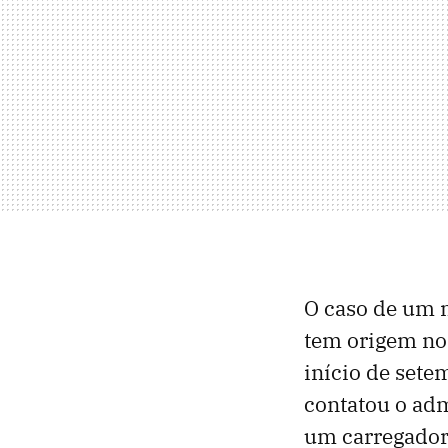
O caso de um m
tem origem no
início de sete
contatou o adm
um carregador 