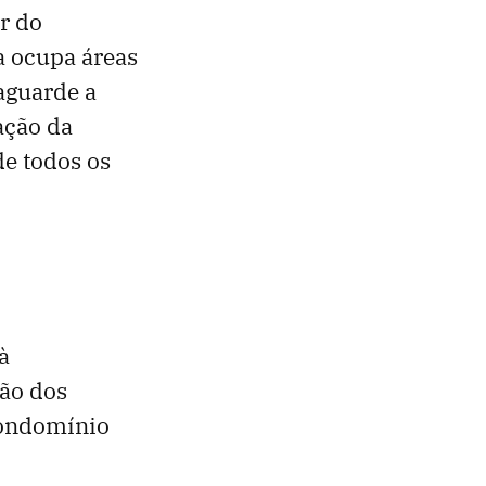
r do
a ocupa áreas
 aguarde a
ação da
de todos os
à
ão dos
condomínio