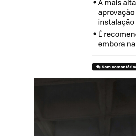
A mais alt
aprovação 
instalação
É recomend
embora nad
Sem comentário