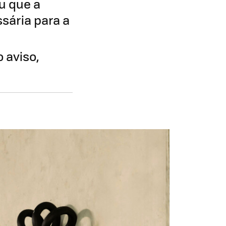
u que a
sária para a
 aviso,