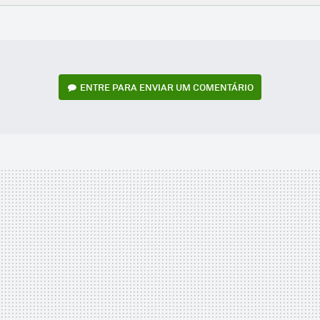
FACEBOOK
TWITTER
FLIPBOARD
E-
WHATSAPP
MAIL
ENTRE PARA ENVIAR UM COMENTÁRIO