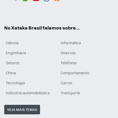
Wh
You
Inst
RSS
ats
tub
agr
App
e
am
No Xataka Brasil falamos sobre...
Ciência
Informática
Engenharia
Diversos
Setores
Telefonia
China
Comportamento
Tecnologia
Carros
Indústria automobilística
Transporte
VEJA MAIS TEMAS