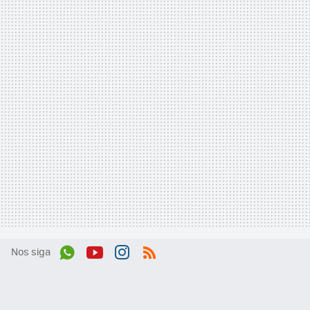
Nos siga
Wh
You
Inst
RSS
ats
tub
agr