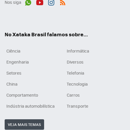
Nos siga
Wh
You
Inst
RSS
ats
tub
agr
App
e
am
No Xataka Brasil falamos sobre...
Ciência
Informática
Engenharia
Diversos
Setores
Telefonia
China
Tecnologia
Comportamento
Carros
Indústria automobilística
Transporte
VEJA MAIS TEMAS