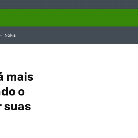
Nokia
á mais
ndo o
r suas