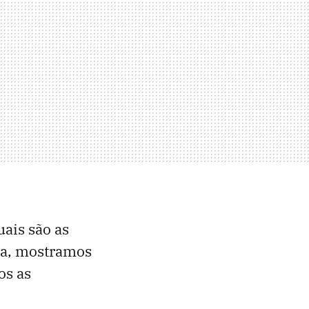
ais são as
da, mostramos
os as