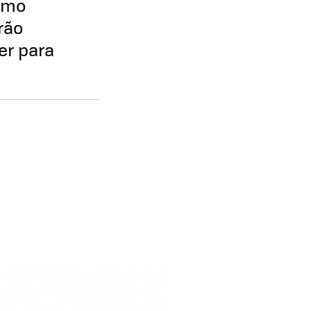
como
rão
er para