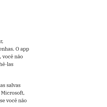
r,
enhas. O app
, você não
hê-las
as salvas
 Microsoft,
 se você não