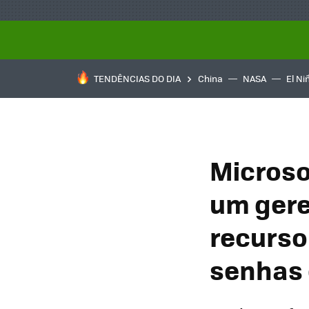
TENDÊNCIAS DO DIA
China
NASA
El Ni
Microso
um gere
recurso
senhas 