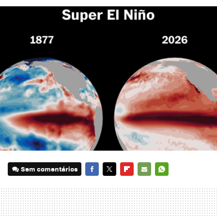
Sem comentários
FACEBOOK
TWITTER
FLIPBOARD
E-
WHATSAPP
MAIL