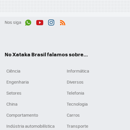
Nos siga
Wh
You
Inst
RSS
ats
tub
agr
App
e
am
No Xataka Brasil falamos sobre...
Ciência
Informática
Engenharia
Diversos
Setores
Telefonia
China
Tecnologia
Comportamento
Carros
Indústria automobilística
Transporte