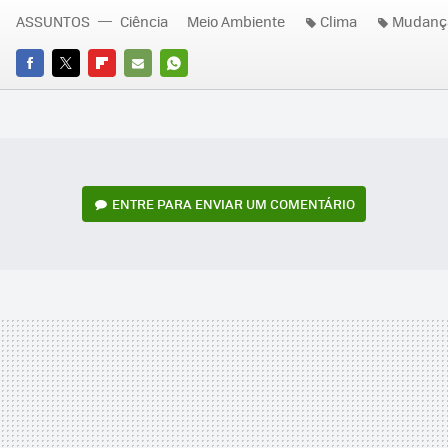
ASSUNTOS
Ciência
Meio Ambiente
Clima
Mudança
FACEBOOK
TWITTER
FLIPBOARD
E-
WHATSAPP
MAIL
ENTRE PARA ENVIAR UM COMENTÁRIO