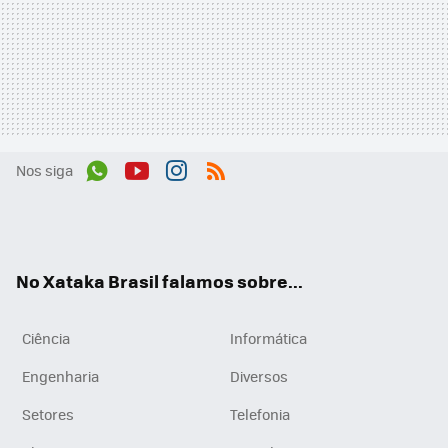
Nos siga
Wh
You
Inst
RSS
ats
tub
agr
App
e
am
No Xataka Brasil falamos sobre...
Ciência
Informática
Engenharia
Diversos
Setores
Telefonia