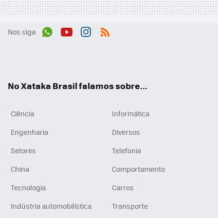
Nos siga
Wh
You
Inst
RSS
ats
tub
agr
App
e
am
No Xataka Brasil falamos sobre...
Ciência
Informática
Engenharia
Diversos
Setores
Telefonia
China
Comportamento
Tecnologia
Carros
Indústria automobilística
Transporte