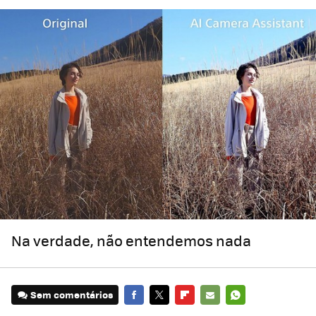
Na verdade, não entendemos nada
Sem comentários
FACEBOOK
TWITTER
FLIPBOARD
E-
WHATSAPP