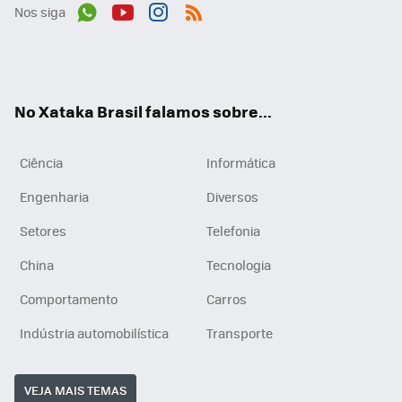
Nos siga
Wh
You
Inst
RSS
ats
tub
agr
App
e
am
No Xataka Brasil falamos sobre...
Ciência
Informática
Engenharia
Diversos
Setores
Telefonia
China
Tecnologia
Comportamento
Carros
Indústria automobilística
Transporte
VEJA MAIS TEMAS