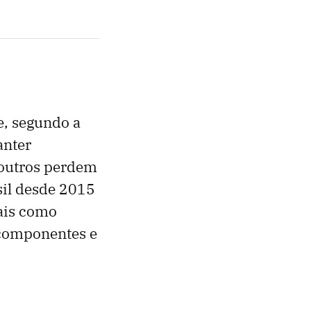
e, segundo a
anter
 outros perdem
sil desde 2015
rais como
e componentes e