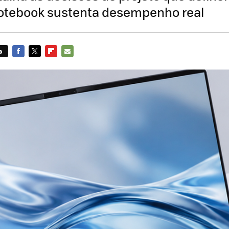
tebook sustenta desempenho real
s
FACEBOOK
TWITTER
FLIPBOARD
E-
MAIL