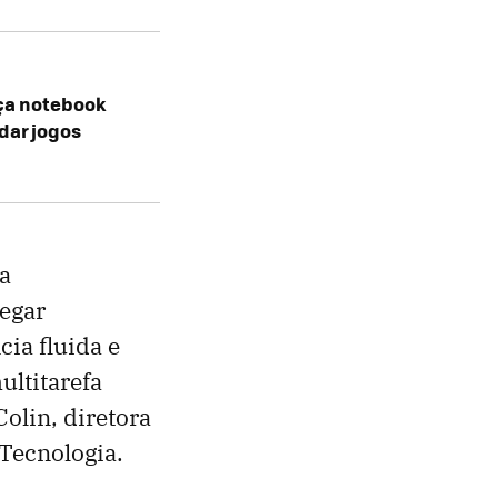
nça notebook
dar jogos
a
regar
ia fluida e
ultitarefa
olin, diretora
Tecnologia.