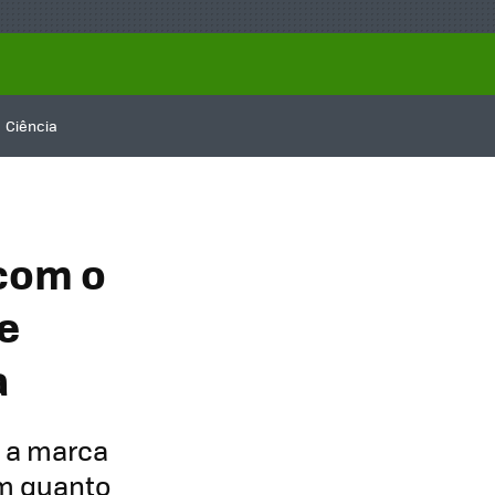
Ciência
 com o
e
a
, a marca
em quanto