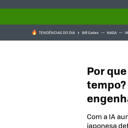
TENDÊNCIAS DO DIA
Bill Gates
NASA
I
Por que
tempo? 
engenha
Com a IA au
japonesa det