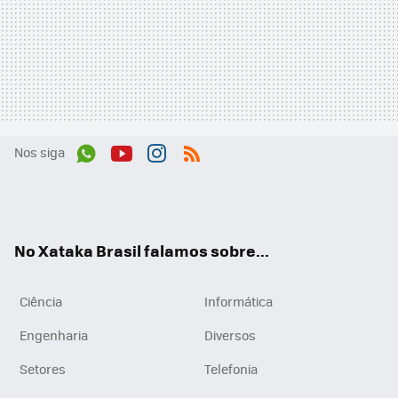
Nos siga
Wh
You
Inst
RSS
ats
tub
agr
App
e
am
No Xataka Brasil falamos sobre...
Ciência
Informática
Engenharia
Diversos
Setores
Telefonia