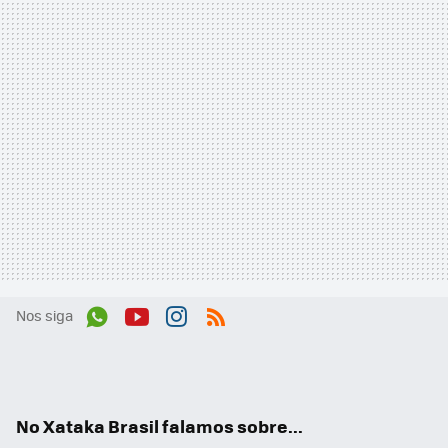
Nos siga
Wh
You
Inst
RSS
ats
tub
agr
App
e
am
No Xataka Brasil falamos sobre...