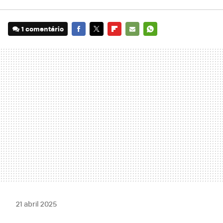
1 comentário
FACEBOOK
TWITTER
FLIPBOARD
E-
WHATSAPP
MAIL
21 abril 2025