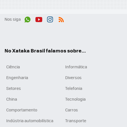
Nos siga
Wh
You
Inst
RSS
ats
tub
agr
App
e
am
No Xataka Brasil falamos sobre...
Ciência
Informática
Engenharia
Diversos
Setores
Telefonia
China
Tecnologia
Comportamento
Carros
Indústria automobilística
Transporte