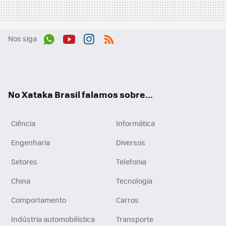
Nos siga
Wh
You
Inst
RSS
ats
tub
agr
App
e
am
No Xataka Brasil falamos sobre...
Ciência
Informática
Engenharia
Diversos
Setores
Telefonia
China
Tecnologia
Comportamento
Carros
Indústria automobilística
Transporte