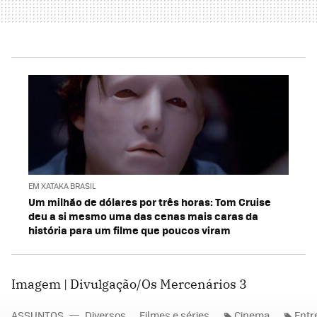
EM XATAKA BRASIL
Um milhão de dólares por três horas: Tom Cruise
deu a si mesmo uma das cenas mais caras da
história para um filme que poucos viram
Imagem | Divulgação/Os Mercenários 3
ASSUNTOS
Diversos
Filmes e séries
Cinema
Entr