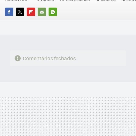
FACEBOOK
TWITTER
FLIPBOARD
E-
WHATSAPP
MAIL
Comentários fechados