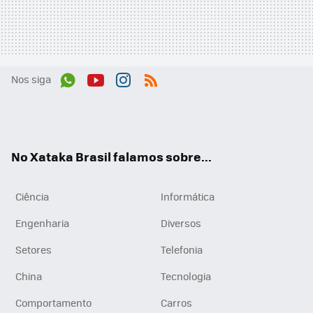
Nos siga
Wh
You
Inst
RSS
ats
tub
agr
App
e
am
No Xataka Brasil falamos sobre...
Ciência
Informática
Engenharia
Diversos
Setores
Telefonia
China
Tecnologia
Comportamento
Carros