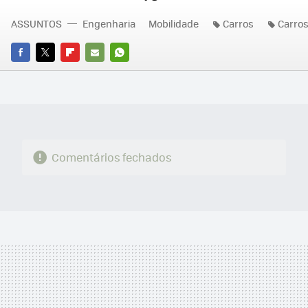
ASSUNTOS
Engenharia
Mobilidade
Carros
Carros
FACEBOOK
TWITTER
FLIPBOARD
E-
WHATSAPP
MAIL
Comentários fechados