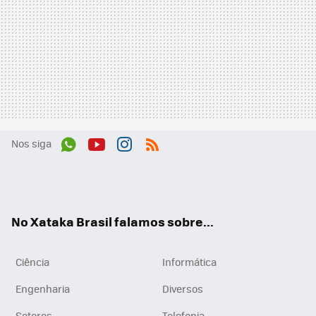
Nos siga
Wh
You
Inst
RSS
ats
tub
agr
App
e
am
No Xataka Brasil falamos sobre...
Ciência
Informática
Engenharia
Diversos
Setores
Telefonia