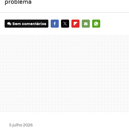
problema
Sem comentários
FACEBOOK
TWITTER
FLIPBOARD
E-
WHATSAPP
MAIL
5 julho 2026