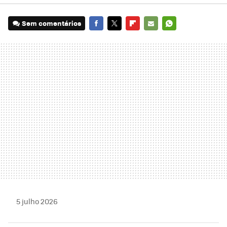
Sem comentários
FACEBOOK
TWITTER
FLIPBOARD
E-
WHATSAPP
MAIL
5 julho 2026