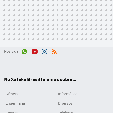
Nos siga
Wh
You
Inst
RSS
ats
tub
agr
App
e
am
No Xataka Brasil falamos sobre...
Ciência
Informática
Engenharia
Diversos
Setores
Telefonia