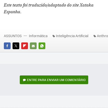
Este texto foi traduzido/adaptado do site Xataka
Espanha.
ASSUNTOS
Informática
Inteligência Artificial
Anthro
FACEBOOK
TWITTER
FLIPBOARD
E-
WHATSAPP
MAIL
ENTRE PARA ENVIAR UM COMENTÁRIO