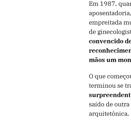
Em 1987, quan
aposentadoria
empreitada mu
de ginecologis
convencido de
reconhecimen
mãos um monu
O que começou
terminou se 
surpreendente
saído de outra
arquitetônica.