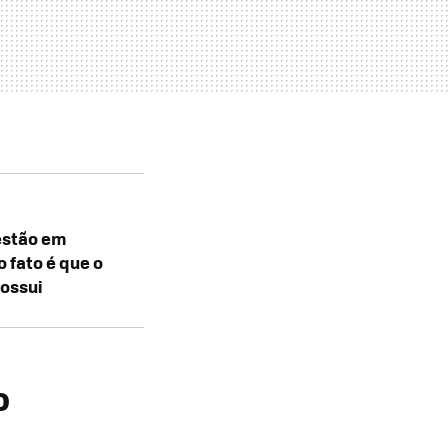
estão em
o fato é que o
possui
o