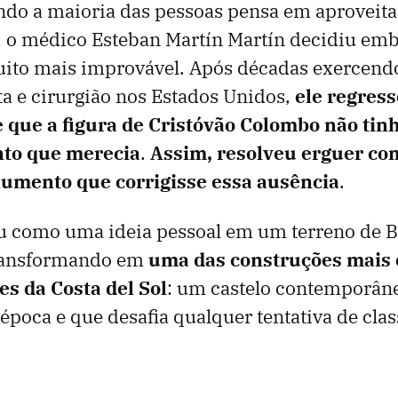
do a maioria das pessoas pensa em aproveita
, o médico Esteban Martín Martín decidiu e
ito mais improvável. Após décadas exercendo
ta e cirurgião nos Estados Unidos,
ele regres
 que a figura de Cristóvão Colombo não tin
to que merecia
.
Assim, resolveu
erguer com
mento que corrigisse essa ausência
.
 como uma ideia pessoal em um terreno de 
transformando em
uma das construções mais 
s da Costa del Sol
: um castelo contemporân
 época e que desafia qualquer tentativa de clas