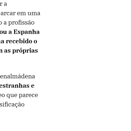
r a
mbarcar em uma
 a profissão
sou a Espanha
ha recebido o
 as próprias
Benalmádena
estranhas e
eo que parece
sificação