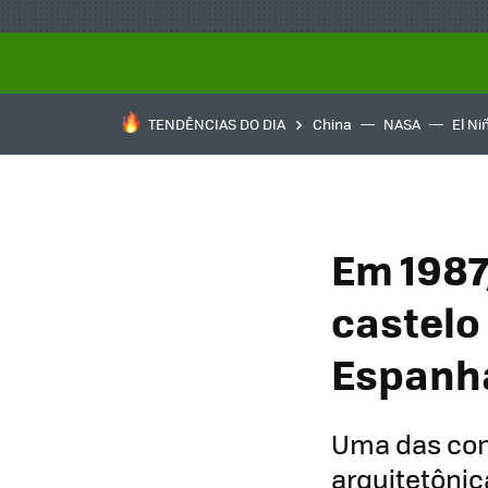
TENDÊNCIAS DO DIA
China
NASA
El Ni
Em 1987
castelo
Espanh
Uma das con
arquitetônic