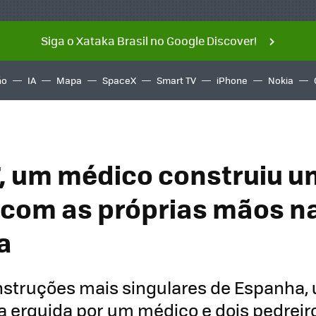
Siga o Xataka Brasil no Google Discover!
ño
IA
Mapa
SpaceX
Smart TV
iPhone
Nokia
, um médico construiu u
 com as próprias mãos n
a
struções mais singulares de Espanha, 
a erguida por um médico e dois pedreir