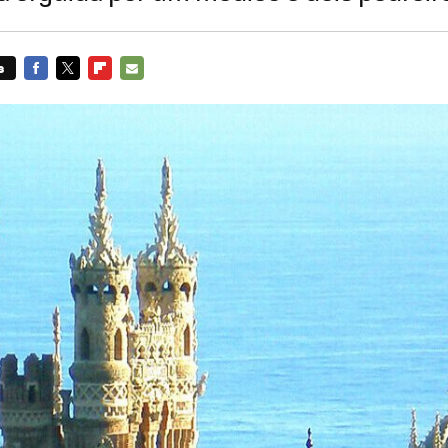
s
FACEBOOK
TWITTER
FLIPBOARD
E-
MAIL