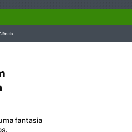
Ciência
m
a
uma fantasia
os.