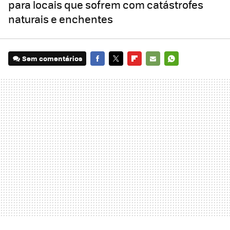
para locais que sofrem com catástrofes
naturais e enchentes
Sem comentários
FACEBOOK
TWITTER
FLIPBOARD
E-
WHATSAPP
MAIL