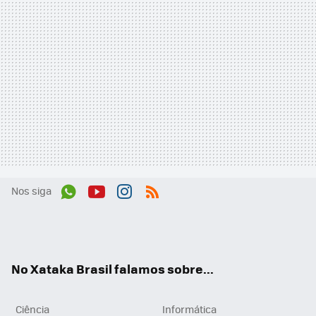
Nos siga
Wh
You
Inst
RSS
ats
tub
agr
App
e
am
No Xataka Brasil falamos sobre...
Ciência
Informática