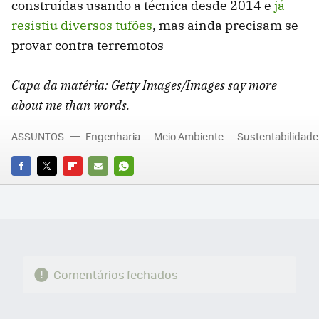
construídas usando a técnica desde 2014 e
já
resistiu diversos tufões
, mas ainda precisam se
provar contra terremotos
Capa da matéria: Getty Images/Images say more
about me than words.
ASSUNTOS
Engenharia
Meio Ambiente
Sustentabilidade
FACEBOOK
TWITTER
FLIPBOARD
E-
WHATSAPP
MAIL
Comentários fechados