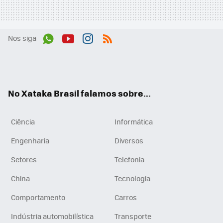
Nos siga
Wh
You
Inst
RSS
ats
tub
agr
App
e
am
No Xataka Brasil falamos sobre...
Ciência
Informática
Engenharia
Diversos
Setores
Telefonia
China
Tecnologia
Comportamento
Carros
Indústria automobilística
Transporte