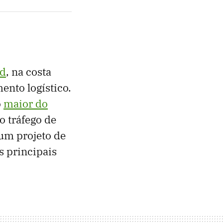
ed
, na costa
nto logístico.
o
maior do
 tráfego de
 um projeto de
s principais