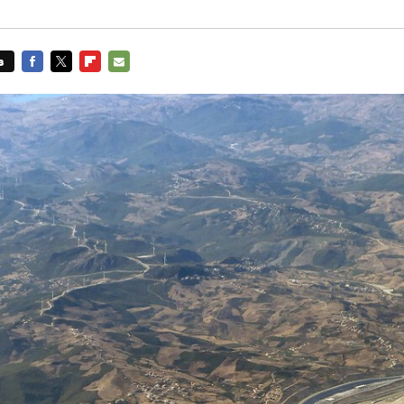
s
FACEBOOK
TWITTER
FLIPBOARD
E-
MAIL