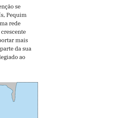
enção se
aís, Pequim
uma rede
A crescente
portar mais
 parte da sua
legiado ao