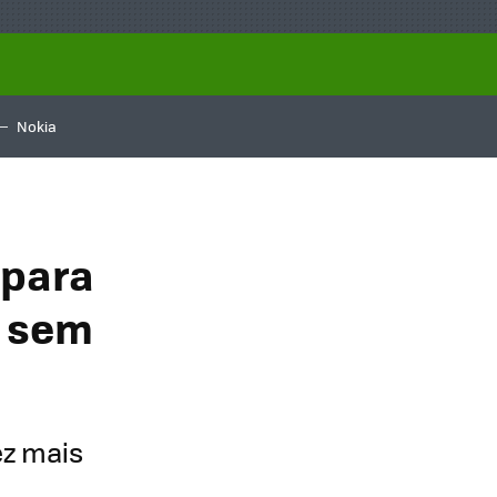
Nokia
 para
a sem
ez mais