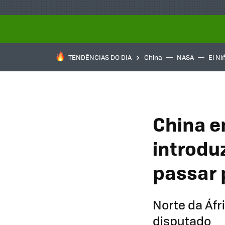
TENDÊNCIAS DO DIA
China
NASA
El Ni
China e
introdu
passar 
Norte da Áfr
disputado