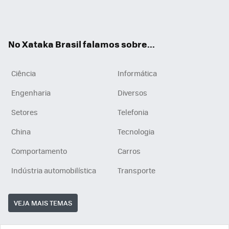
Wh
You
Inst
RSS
ats
tub
agr
App
e
am
No Xataka Brasil falamos sobre...
Ciência
Informática
Engenharia
Diversos
Setores
Telefonia
China
Tecnologia
Comportamento
Carros
Indústria automobilística
Transporte
VEJA MAIS TEMAS