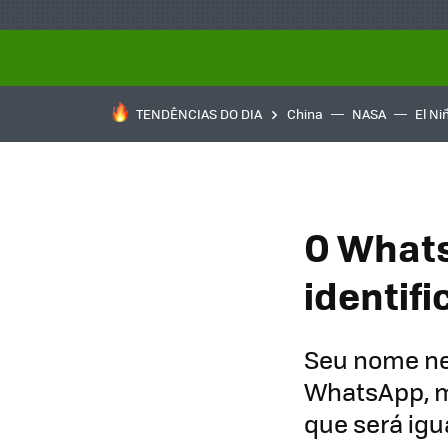
TENDÊNCIAS DO DIA
China
NASA
El Ni
O Whats
identif
Seu nome ne
WhatsApp, m
que será igu