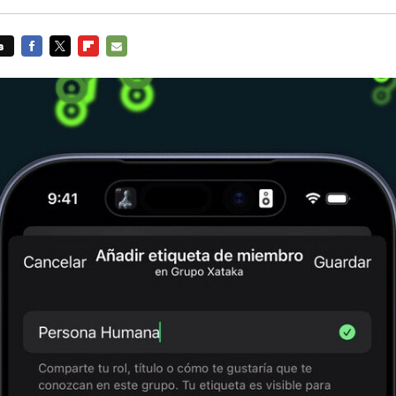
s
FACEBOOK
TWITTER
FLIPBOARD
E-
MAIL