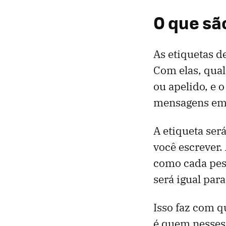
O que sã
As etiquetas 
Com elas, qua
ou apelido, e 
mensagens em
A etiqueta ser
você escrever
como cada pess
será igual par
Isso faz com q
é quem nesses 