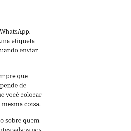
 WhatsApp.
uma etiqueta
quando enviar
sempre que
epende de
ue você colocar
 a mesma coisa.
xto sobre quem
tes salvos nos