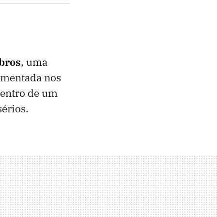
bros
, uma
ementada nos
dentro de um
érios.