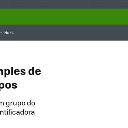
Nokia
mples de
upos
m grupo do
ntificadora