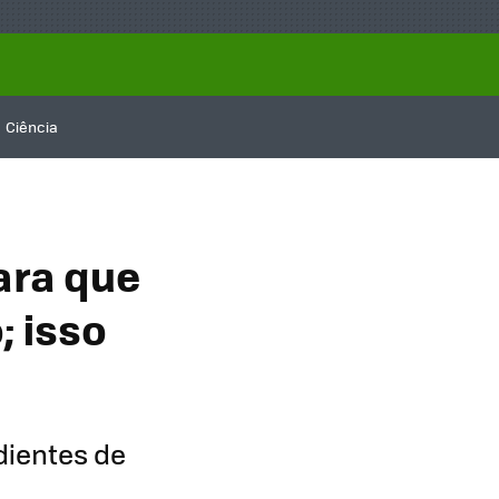
Ciência
ara que
; isso
dientes de