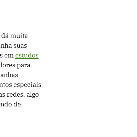
s dá muita
anha suas
as em
estudos
dores para
panhas
tos especiais
as redes, algo
undo de