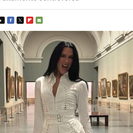
s
FACEBOOK
TWITTER
FLIPBOARD
E-
MAIL