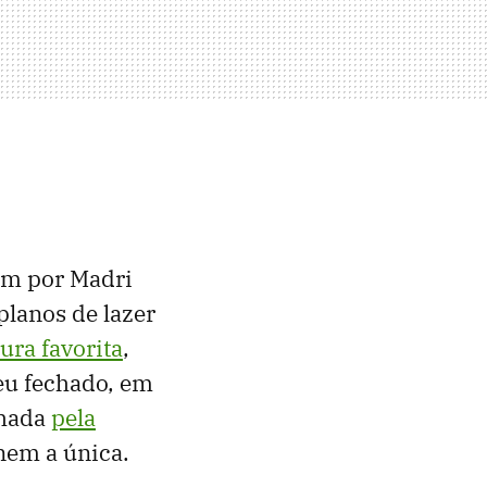
em por Madri
planos de lazer
ura favorita
,
seu fechado, em
lhada
pela
 nem a única.