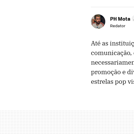
PH Mota
Redator
Até as institu
comunicação, 
necessariament
promoção e div
estrelas pop v