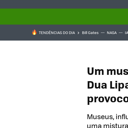
TENDÊNCIAS DO DIA
Bill Gates
NASA
I
Um muse
Dua Lip
provoco
Museus, infl
uma mistura