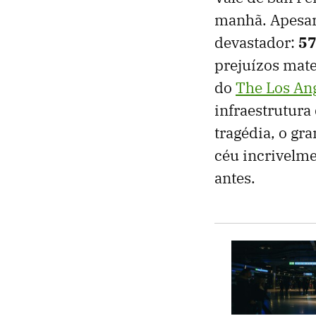
manhã. Apesar 
devastador:
57
prejuízos mat
do
The Los An
infraestrutur
tragédia, o g
céu incrivelm
antes.