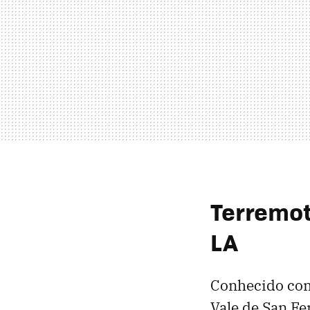
Terremot
LA
Conhecido co
Vale de San Fe