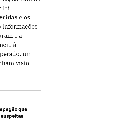
 foi
feridas
e os
o informações
aram e a
meio à
sperado: um
nham visto
 apagão que
u suspeitas