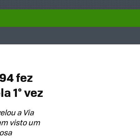
94 fez
a 1° vez
elou a Via
am visto um
nosa