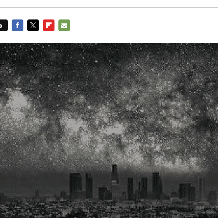
s
FACEBOOK
TWITTER
FLIPBOARD
E-
MAIL