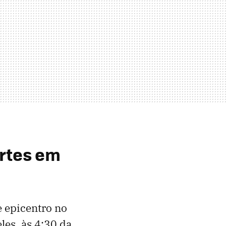
rtes em
e epicentro no
les, às 4:30 da