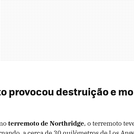
o provocou destruição e mo
mo
terremoto de Northridge
, o terremoto tev
rnando, a cerca de 30 quilômetros de Los Ange