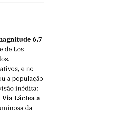
magnitude 6,7
e de Los
dos.
tivos, e no
ou a população
isão inédita:
 Via Láctea a
luminosa da