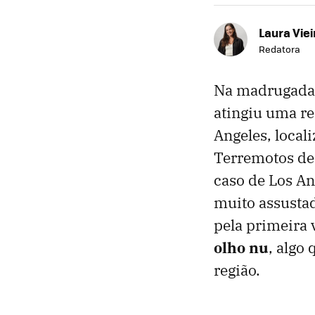
Laura Viei
Redatora
Na madrugada 
atingiu uma r
Angeles, local
Terremotos des
caso de Los An
muito assustad
pela primeira 
olho nu
, algo
região.