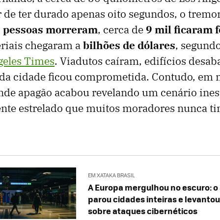
de ter durado apenas oito segundos, o tremor
 pessoas morreram
, cerca de
9 mil ficaram 
eriais chegaram a
bilhões de dólares
, segund
geles Times
. Viadutos caíram, edifícios desab
a da cidade ficou comprometida. Contudo, em 
rande apagão acabou revelando um cenário ine
ente estrelado que muitos moradores nunca ti
EM XATAKA BRASIL
A Europa mergulhou no escuro: o
parou cidades inteiras e levanto
sobre ataques cibernéticos