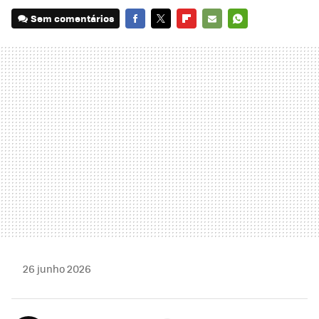
Sem comentários
FACEBOOK
TWITTER
FLIPBOARD
E-
WHATSAPP
MAIL
26 junho 2026