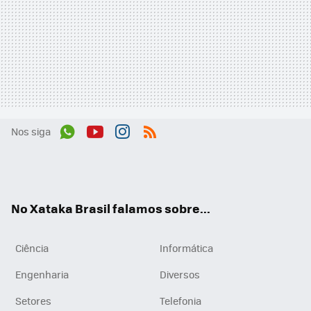
Nos siga
Wh
You
Inst
RSS
ats
tub
agr
App
e
am
No Xataka Brasil falamos sobre...
Ciência
Informática
Engenharia
Diversos
Setores
Telefonia