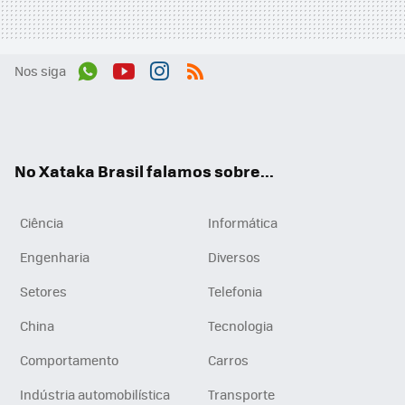
Nos siga
Wh
You
Inst
RSS
ats
tub
agr
App
e
am
No Xataka Brasil falamos sobre...
Ciência
Informática
Engenharia
Diversos
Setores
Telefonia
China
Tecnologia
Comportamento
Carros
Indústria automobilística
Transporte