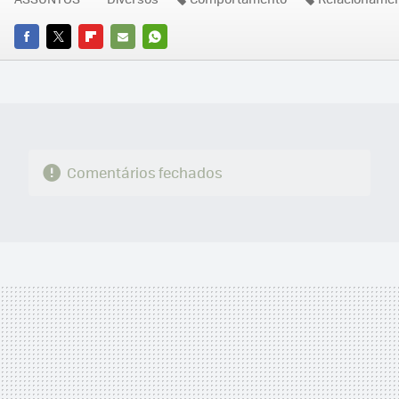
FACEBOOK
TWITTER
FLIPBOARD
E-
WHATSAPP
MAIL
Comentários fechados