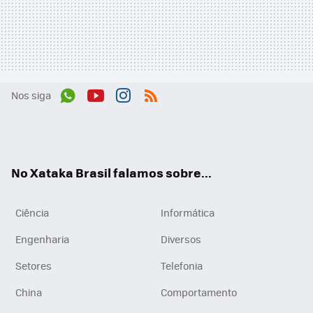
Nos siga
Wh
You
Inst
RSS
ats
tub
agr
App
e
am
No Xataka Brasil falamos sobre...
Ciência
Informática
Engenharia
Diversos
Setores
Telefonia
China
Comportamento