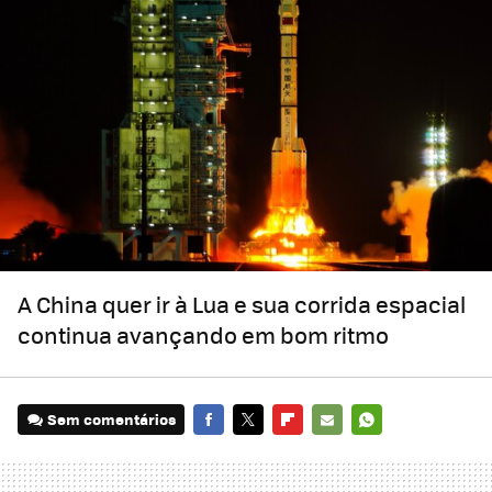
A China quer ir à Lua e sua corrida espacial
continua avançando em bom ritmo
Sem comentários
FACEBOOK
TWITTER
FLIPBOARD
E-
WHATSAPP
MAIL