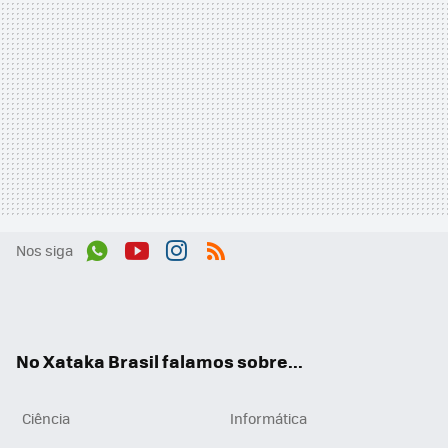
Nos siga
Wh
You
Inst
RSS
ats
tub
agr
App
e
am
No Xataka Brasil falamos sobre...
Ciência
Informática