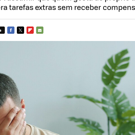
ra tarefas extras sem receber compen
s
FACEBOOK
TWITTER
FLIPBOARD
E-
MAIL