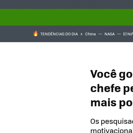
TENDÊNCIAS DO DIA
China
NASA
El Ni
Você go
chefe p
mais po
Os pesquisa
motivacional