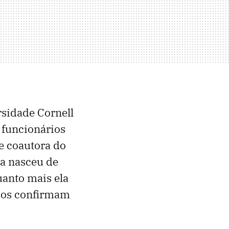
sidade Cornell
 funcionários
 e coautora do
sa nasceu de
uanto mais ela
ados confirmam