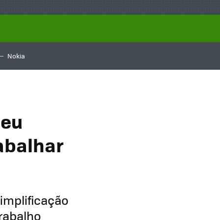
Nokia
seu
rabalhar
implificação
trabalho