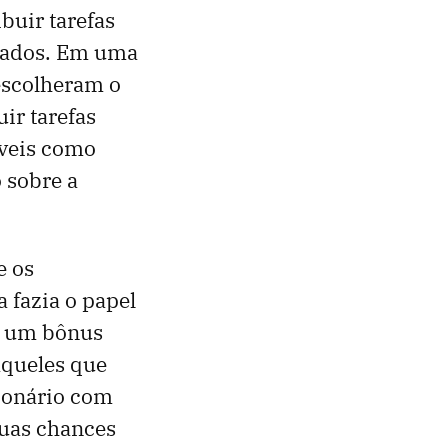
buir tarefas
vados. Em uma
escolheram o
ir tarefas
áveis como
 sobre a
e os
 fazia o papel
or um bônus
aqueles que
ionário com
uas chances