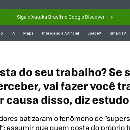
Siga o Xataka Brasil no Google Discover!
ño
IA
Mapa
Inteligência Artificial
SpaceX
Smart TV
sta do seu trabalho? Se 
erceber, vai fazer você t
r causa disso, diz estudo
dores batizaram o fenômeno de “supers
”: assumir que quem gosta do próprio 