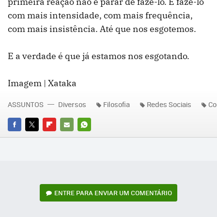
primeira reação não é parar de fazê-lo. É fazê-lo
com mais intensidade, com mais frequência,
com mais insistência. Até que nos esgotemos.
E a verdade é que já estamos nos esgotando.
Imagem | Xataka
ASSUNTOS
Diversos
Filosofia
Redes Sociais
Co
FACEBOOK
TWITTER
FLIPBOARD
E-
WHATSAPP
MAIL
ENTRE PARA ENVIAR UM COMENTÁRIO