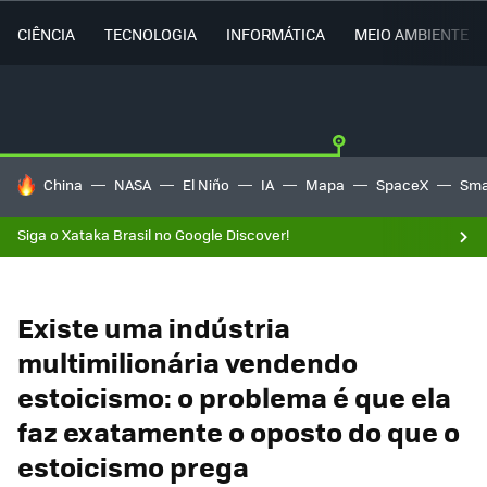
CIÊNCIA
TECNOLOGIA
INFORMÁTICA
MEIO AMBIENTE
TENDÊNCIAS DO DIA
China
NASA
El Niño
IA
Mapa
SpaceX
Sma
Siga o Xataka Brasil no Google Discover!
Existe uma indústria
multimilionária vendendo
estoicismo: o problema é que ela
faz exatamente o oposto do que o
estoicismo prega