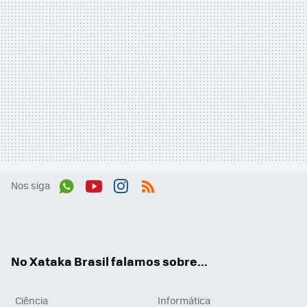
Nos siga
Wh
You
Inst
RSS
ats
tub
agr
App
e
am
No Xataka Brasil falamos sobre...
Ciência
Informática