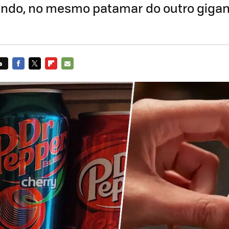
ndo, no mesmo patamar do outro gigan
s
FACEBOOK
TWITTER
FLIPBOARD
E-
MAIL