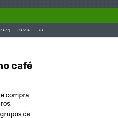
Boeing
Ciência
Lua
no café
u a compra
ros.
 grupos de