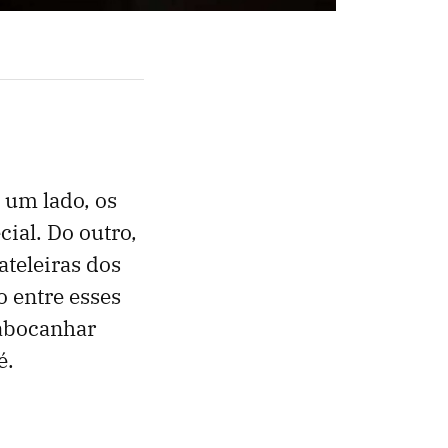
 um lado, os
ial. Do outro,
teleiras dos
o entre esses
 abocanhar
é.