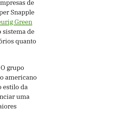
 empresas de
per Snapple
urig Green
o sistema de
órios quanto
 O grupo
do americano
 estilo da
unciar uma
aiores