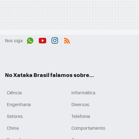
Nos siga
Wh
You
Inst
RSS
ats
tub
agr
App
e
am
No Xataka Brasil falamos sobre...
Ciência
Informática
Engenharia
Diversos
Setores
Telefonia
China
Comportamento