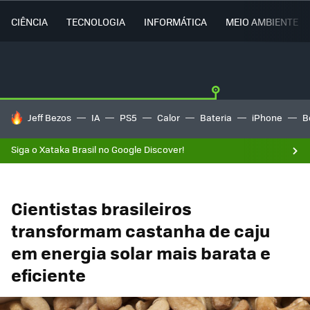
CIÊNCIA
TECNOLOGIA
INFORMÁTICA
MEIO AMBIENTE
TENDÊNCIAS DO DIA
Jeff Bezos
IA
PS5
Calor
Bateria
iPhone
B
Siga o Xataka Brasil no Google Discover!
Cientistas brasileiros
transformam castanha de caju
em energia solar mais barata e
eficiente