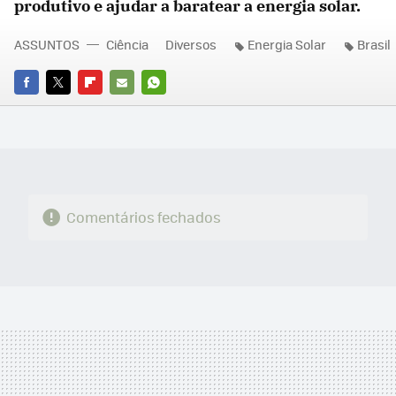
produtivo e ajudar a baratear a energia solar.
ASSUNTOS
Ciência
Diversos
Energia Solar
Brasil
FACEBOOK
TWITTER
FLIPBOARD
E-
WHATSAPP
MAIL
Comentários fechados