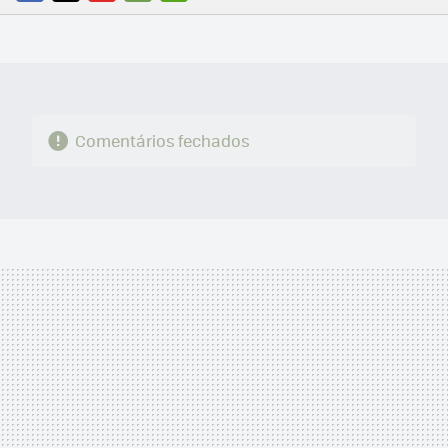
FACEBOOK
TWITTER
FLIPBOARD
E-
WHATSAPP
MAIL
Comentários fechados