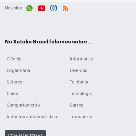
Nos siga
Wh
You
Inst
RSS
ats
tub
agr
App
e
am
No Xataka Brasil falamos sobre...
Ciência
Informática
Engenharia
Diversos
Setores
Telefonia
China
Tecnologia
Comportamento
Carros
Indústria automobilística
Transporte
VEJA MAIS TEMAS