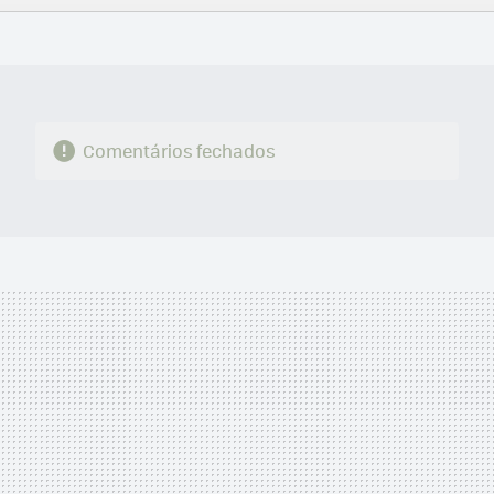
FACEBOOK
TWITTER
FLIPBOARD
E-
WHATSAPP
MAIL
Comentários fechados