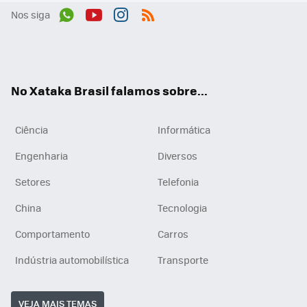
Nos siga
Wh
You
Inst
RSS
ats
tub
agr
App
e
am
No Xataka Brasil falamos sobre...
Ciência
Informática
Engenharia
Diversos
Setores
Telefonia
China
Tecnologia
Comportamento
Carros
Indústria automobilística
Transporte
VEJA MAIS TEMAS