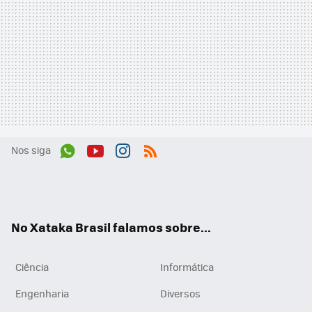
Nos siga
Wh
You
Inst
RSS
ats
tub
agr
App
e
am
No Xataka Brasil falamos sobre...
Ciência
Informática
Engenharia
Diversos