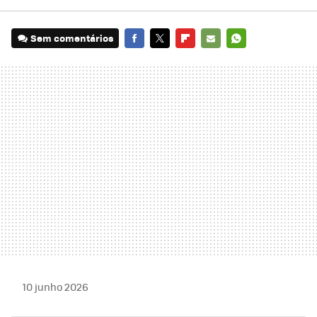
Sem comentários
FACEBOOK
TWITTER
FLIPBOARD
E-
WHATSAPP
MAIL
10 junho 2026