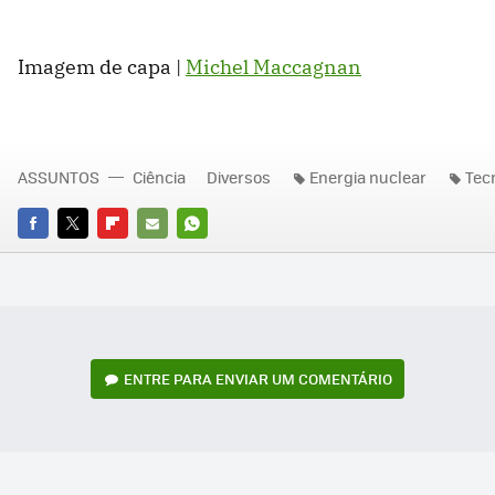
Imagem de capa |
Michel Maccagnan
ASSUNTOS
Ciência
Diversos
Energia nuclear
Tec
FACEBOOK
TWITTER
FLIPBOARD
E-
WHATSAPP
MAIL
ENTRE PARA ENVIAR UM COMENTÁRIO