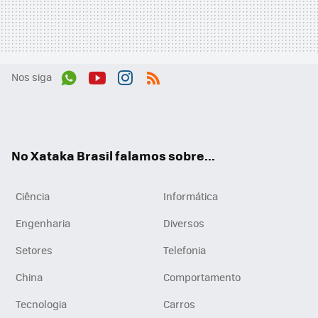
Nos siga
Wh
You
Inst
RSS
ats
tub
agr
App
e
am
No Xataka Brasil falamos sobre...
Ciência
Informática
Engenharia
Diversos
Setores
Telefonia
China
Comportamento
Tecnologia
Carros