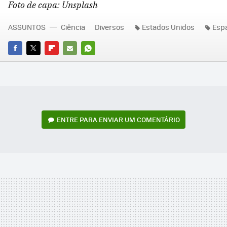
Foto de capa: Unsplash
ASSUNTOS
Ciência
Diversos
Estados Unidos
Esp
FACEBOOK
TWITTER
FLIPBOARD
E-
WHATSAPP
MAIL
ENTRE PARA ENVIAR UM COMENTÁRIO