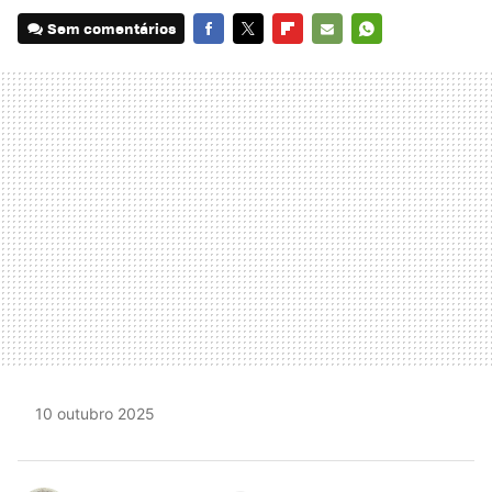
Sem comentários
FACEBOOK
TWITTER
FLIPBOARD
E-
WHATSAPP
MAIL
10 outubro 2025