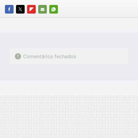
FACEBOOK
TWITTER
FLIPBOARD
E-
WHATSAPP
MAIL
Comentários fechados