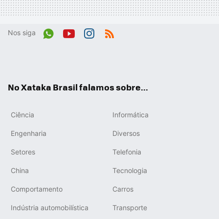
Nos siga
Wh
You
Inst
RSS
ats
tub
agr
App
e
am
No Xataka Brasil falamos sobre...
Ciência
Informática
Engenharia
Diversos
Setores
Telefonia
China
Tecnologia
Comportamento
Carros
Indústria automobilística
Transporte