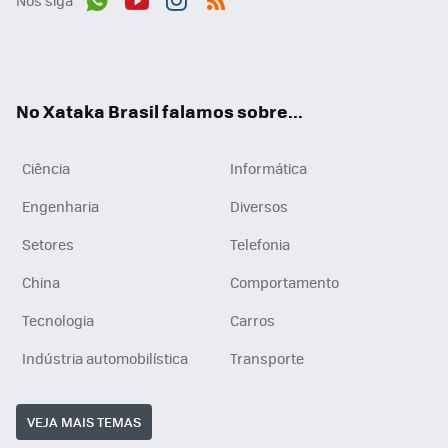
Wh
You
Inst
RSS
ats
tub
agr
App
e
am
No Xataka Brasil falamos sobre...
Ciência
Informática
Engenharia
Diversos
Setores
Telefonia
China
Comportamento
Tecnologia
Carros
Indústria automobilística
Transporte
VEJA MAIS TEMAS