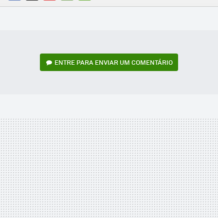
FACEBOOK
TWITTER
FLIPBOARD
E-
WHATSAPP
MAIL
ENTRE PARA ENVIAR UM COMENTÁRIO