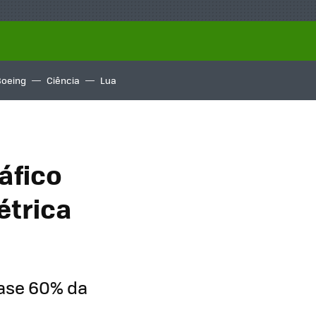
Boeing
Ciência
Lua
áfico
étrica
uase 60% da