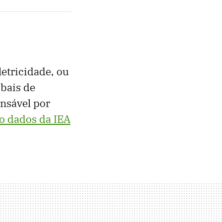
letricidade, ou
obais de
onsável por
o dados da IEA