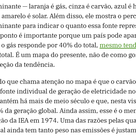
nante — laranja é gás, cinza é carvão, azul é h
, amarelo é solar. Além disso, ele mostra o per
inante para indicar o quanto essa fonte repres
e ponto é importante porque um país pode apa
 o gás responde por 40% do total,
mesmo ten
total. É um mapa do presente, não de como g
reção da tendência.
do que chama atenção no mapa é que o carvão
fonte individual de geração de eletricidade n
ntém há mais de meio século e que, nesta vis
 da geração global. Ainda assim, esse é o me
ão da IEA em 1974. Uma das razões pelas quai
al ainda tem tanto peso nas emissões é justam