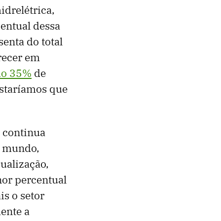
idrelétrica,
centual dessa
enta do total
recer em
do 35%
de
ostaríamos que
 continua
o mundo,
ualização,
nor percentual
s o setor
ente a