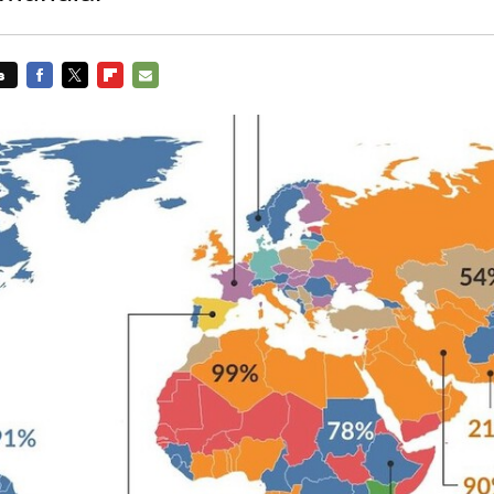
s
FACEBOOK
TWITTER
FLIPBOARD
E-
MAIL