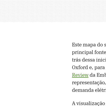
Este mapa do 
principal font
trás dessa ini
Oxford e, para
Review
da Embe
representação
demanda elétr
A visualizaçã