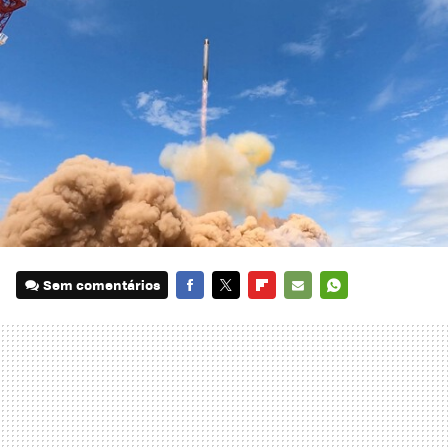
Sem comentários
FACEBOOK
TWITTER
FLIPBOARD
E-
WHATSAPP
MAIL