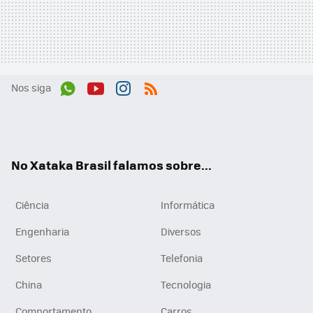
Nos siga
Wh
You
Inst
RSS
ats
tub
agr
App
e
am
No Xataka Brasil falamos sobre...
Ciência
Informática
Engenharia
Diversos
Setores
Telefonia
China
Tecnologia
Comportamento
Carros