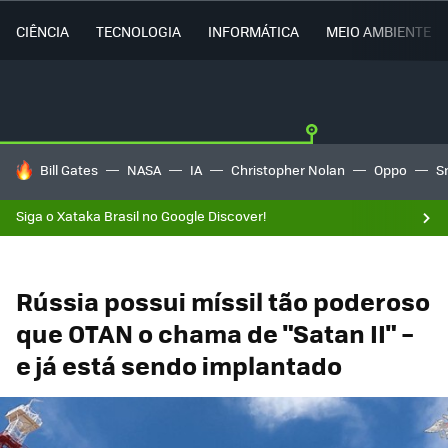
CIÊNCIA
TECNOLOGIA
INFORMÁTICA
MEIO AMBIENTE
TENDÊNCIAS DO DIA
Bill Gates
NASA
IA
Christopher Nolan
Oppo
S
Siga o Xataka Brasil no Google Discover!
Rússia possui míssil tão poderoso
que OTAN o chama de "Satan II" –
e já está sendo implantado