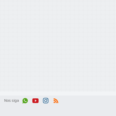
Nos siga
Wh
You
Inst
RSS