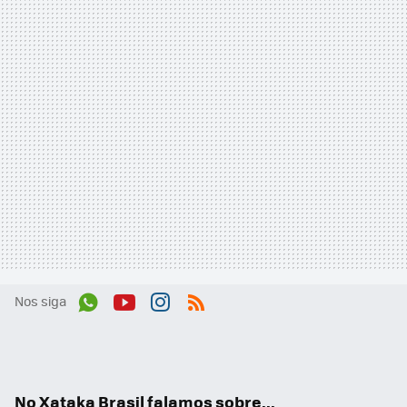
Nos siga
Wh
You
Inst
RSS
ats
tub
agr
App
e
am
No Xataka Brasil falamos sobre...