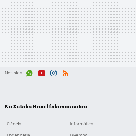
Nos siga
Wh
You
Inst
RSS
ats
tub
agr
App
e
am
No Xataka Brasil falamos sobre...
Ciência
Informática
Engenharia
Diversos