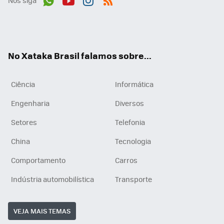
Nos siga
Wh
You
Inst
RSS
ats
tub
agr
App
e
am
No Xataka Brasil falamos sobre...
Ciência
Informática
Engenharia
Diversos
Setores
Telefonia
China
Tecnologia
Comportamento
Carros
Indústria automobilística
Transporte
VEJA MAIS TEMAS