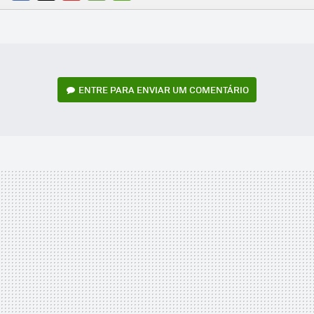
FACEBOOK
TWITTER
FLIPBOARD
E-
WHATSAPP
MAIL
ENTRE PARA ENVIAR UM COMENTÁRIO