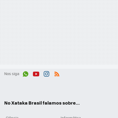
Nos siga
Wh
You
Inst
RSS
ats
tub
agr
App
e
am
No Xataka Brasil falamos sobre...
Ciência
Informática