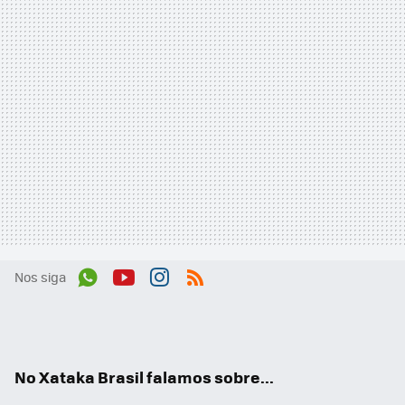
Nos siga
Wh
You
Inst
RSS
ats
tub
agr
App
e
am
No Xataka Brasil falamos sobre...