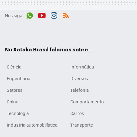
Nos siga
Wh
You
Inst
RSS
ats
tub
agr
App
e
am
No Xataka Brasil falamos sobre...
Ciência
Informática
Engenharia
Diversos
Setores
Telefonia
China
Comportamento
Tecnologia
Carros
Indústria automobilística
Transporte